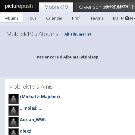
picture
push
Mobilek19
Creer son compte!
Se connecter
P
Albums
Tous
Calendar
Profil
Favoris
Mail Mobile
Mobilek19's Albums
All albums list
-
Pas encore d'Albums (visibles)!
Mobilek19's Amis
(Michał > Majcher)
..::Polaś::..
Adrian_WWL
alexz