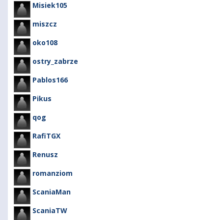
Misiek105
miszcz
oko108
ostry_zabrze
Pablos166
Pikus
qog
RafiTGX
Renusz
romanziom
ScaniaMan
ScaniaTW