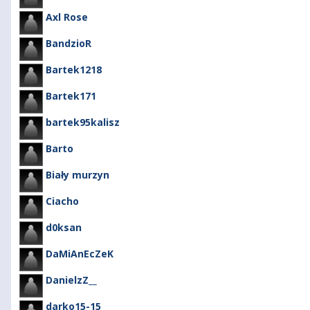
Axl Rose
BandzioR
Bartek1218
Bartek171
bartek95kalisz
Barto
Biały murzyn
Ciacho
d0ksan
DaMiAnEcZeK
DanielzZ__
darko15-15