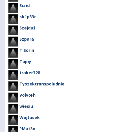
Scrid
sk1p33r
Szejduś
Szpara
T.Sorin
Tajny
traker328
Tyszektranspoludnie
VolvoFh
wiesiu
Wojtasek
^Mat3o